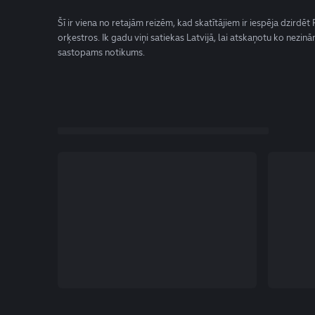
Šī ir viena no retajām reizēm, kad skatītājiem ir iespēja dzirdē
orķestros. Ik gadu viņi satiekas Latvijā, lai atskaņotu ko nezinām
sastopams notikums.