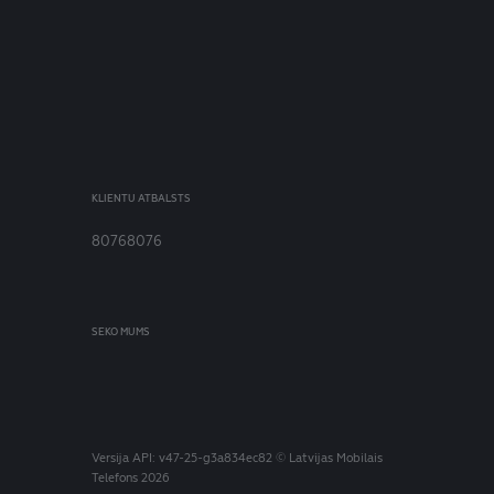
KLIENTU ATBALSTS
80768076
SEKO MUMS
Versija
API: v47-25-g3a834ec82
© Latvijas Mobilais
Telefons 2026