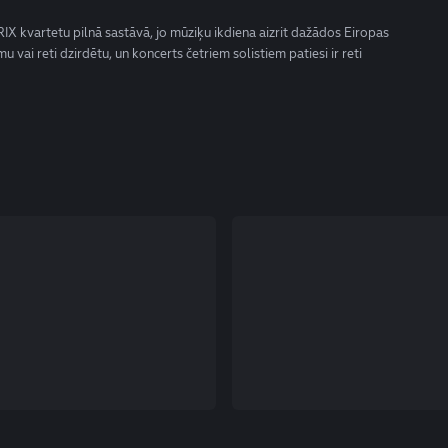
t RIX kvartetu pilnā sastāvā, jo mūziķu ikdiena aizrit dažādos Eiropas
u vai reti dzirdētu, un koncerts četriem solistiem patiesi ir reti