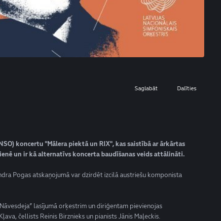
Saglabāt
Dalīties
SO) koncertu "Mālera piektā un RIX", kas saistībā ar ārkārtas
tienē un ir kā alternatīvs koncerta baudīšanas veids attālināti.
ndra Pogas atskaņojumā var dzirdēt izcilā austriešu komponista
Nāvesdeja” lasījumā orķestrim un diriģentam pievienojas
ļava, čellists Reinis Birznieks un pianists Jānis Maļeckis.