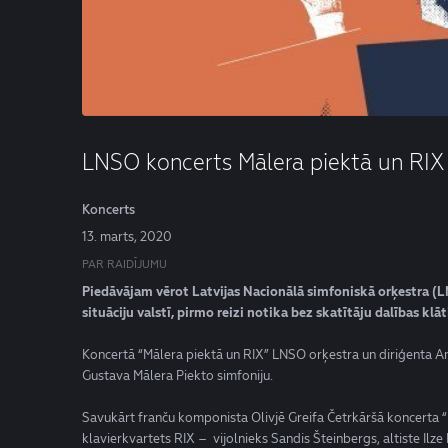
LNSO koncerts Mālera piektā un RIX
Koncerts
13. marts, 2020
PAR RAIDĪJUMU
Piedāvājam vērot Latvijas Nacionālā simfoniskā orķestra (LN
situāciju valstī, pirmo reizi notika bez skatītāju dalības klā
Koncertā “Mālera piektā un RIX” LNSO orķestra un diriģenta A
Gustava Mālera Piekto simfoniju.
Savukārt franču komponista Olivjē Greifa Četrkāršā koncerta “
klavierkvartets RIX – vijolnieks Sandis Šteinbergs, altiste Ilze K