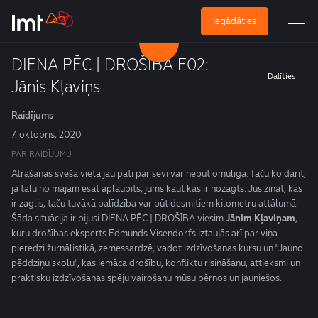
Iegādāties
DIENA PĒC | DROŠĪBA E02:
Dalīties
Jānis Kļaviņs
Raidījums
7. oktobris, 2020
PAR RAIDĪJUMU
Atrašanās svešā vietā jau pati par sevi var nebūt omulīga. Taču ko darīt,
ja tālu no mājām esat aplaupīts, jums kaut kas ir nozagts. Jūs zināt, kas
ir zaglis, taču tuvākā palīdzība var būt desmitiem kilometru attālumā.
Šāda situācija ir bijusi DIENA PĒC | DROŠĪBA viesim
Jānim Kļaviņam
,
kuru drošības eksperts Edmunds Visendorfs iztaujās arī par viņa
pieredzi žurnālistikā, zemessardzē, vadot izdzīvošanas kursu un "Jauno
pēddziņu skolu", kas iemāca drošību, konfliktu risināšanu, attieksmi un
praktisku izdzīvošanas spēju vairošanu mūsu bērnos un jauniešos.