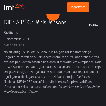
Iegādāties
DIENA PĒC : Jānis Jansons
Dalīties
Raidījums
9. decembris, 2020
PAR RAIDĪJUMU
No aizrautīgu pusaudžu pulciņa, kuri rakņājās ar lāpstām sniegā
Žagarkalna celtniecībā, līdz uzņēmumam, kas būvē modernus aktīvās
atpūtas parkus visā pasaulē un trases profesionāļiem olimpiādēs. Tāds
ir “We Build Parks” vadītāja Jāņa Jansona un viņa komadas biedru ceļš.
Un, gluži kā viņu būvētajās trasēs sportistiem, arī šajā ceļā komandai
bijuši gan kritieni, gan uzvaras un pozitīvas emocijas. Par šo visu
šīsdienas DIENA PĒC sarunā.Intervija ir ierakstīta pirms valdības
lēmuma par sejas masku valkāšanu telpās.
Ieraksts tapis sadarbībā ar
finanšu institūciju "Altum".