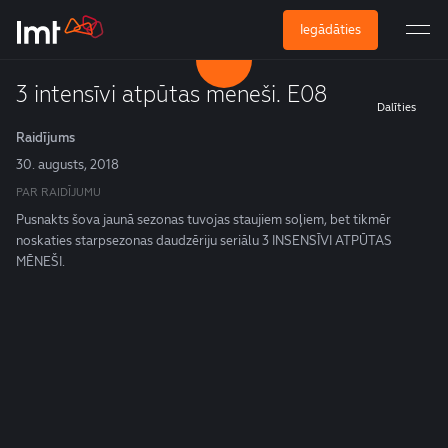
Iegādāties
3 intensīvi atpūtas mēneši. E08
Dalīties
Raidījums
30. augusts, 2018
PAR RAIDĪJUMU
Pusnakts šova jaunā sezonas tuvojas staujiem soļiem, bet tikmēr
noskaties starpsezonas daudzēriju seriālu 3 INSENSĪVI ATPŪTAS
MĒNEŠI.