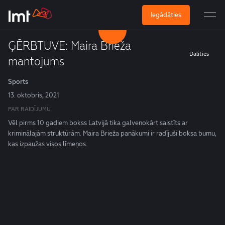
Iegādāties
ĢĒRBTUVE: Maira Brieža
Dalīties
mantojums
Sports
13. oktobris, 2021
PAR RAIDĪJUMU
Vēl pirms 10 gadiem bokss Latvijā tika galvenokārt saistīts ar
kriminālajām struktūrām. Maira Brieža panākumi ir radījuši boksa bumu,
kas izpaužas visos līmeņos.