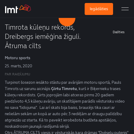
Iegādāties
Timrota kūleņu rekords,
Dalīties
Dreibergs iemēģina žiguli.
Ātruma cilts
Motoru sports
25. marts, 2020
PAR RAIDĪJUMU
Turpinot šosezon iesākto stāstu par avārijām motoru sportā, Pauls
Timrots uz sarunu aicinājis
Ģirtu Timrotu
, kurš ir Biķernieku trases
kūleņu rekordists. Ģirts joprojām labi atceras pirms 20 gadiem
piedzīvoto 4,5 kūleņu avāriju, un skatītājiem parādīs vēsturisku video
no sava "lidojuma". Lai arī skats bija baiss, braucējs tika cauri ar
nelielām sekām un kopā ar auto pēc 3 nedēļām ar draugu palīdzību
atgriezās uz starta. Kā to paveikt ierobežota budžeta apstākļos,
noskaidrosim jaunajā raidījumā sērijā.
Otrs ĀTRUMA CILTS viesis ir vēsturiskās kara drāmas "Dvēseļu putenis"