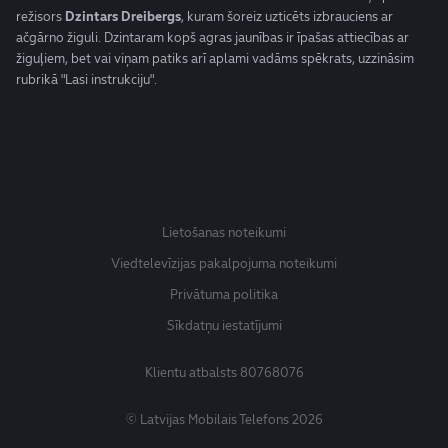
režisors
Dzintars Dreibergs
, kuram šoreiz uzticēts izbrauciens ar
ačgārno žiguli. Dzintaram kopš agras jaunības ir īpašas attiecības ar
žiguļiem, bet vai viņam patiks arī aplami vadāms spēkrats, uzzināsim
rubrikā "Lasi instrukciju".
Lietošanas noteikumi
Viedtelevīzijas pakalpojuma noteikumi
Privātuma politika
Sīkdatņu iestatījumi
Klientu atbalsts
80768076
© Latvijas Mobilais Telefons 2026