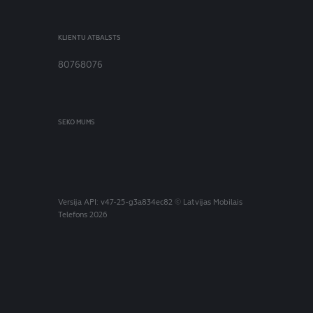
KLIENTU ATBALSTS
80768076
SEKO MUMS
Versija
API: v47-25-g3a834ec82
© Latvijas Mobilais
Telefons 2026