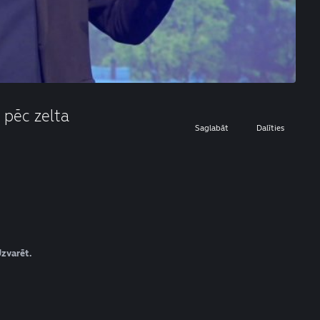
 pēc zelta
Saglabāt
Dalīties
zvarēt.