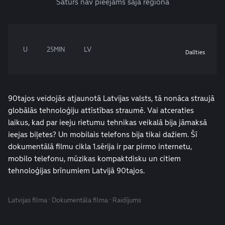
Saturs nav pieejams šajā reģionā
U
25MIN
LV
Dalīties
90tajos veidojās atjaunotā Latvijas valsts, tā nonāca straujā
globālās tehnoloģiju attīstības straumē. Vai atceraties
laikus, kad par ieeju rietumu tehnikas veikalā bija jāmaksā
ieejas biļetes? Un mobilais telefons bija tikai dažiem. Šī
dokumentālā filmu cikla 1.sērija ir par pirmo internetu,
mobilo telefonu, mūzikas kompaktdisku un citiem
tehnoloģijas brīnumiem Latvijā 90tajos.
Latvijas filma · Dokumentāla filma · Raidījums