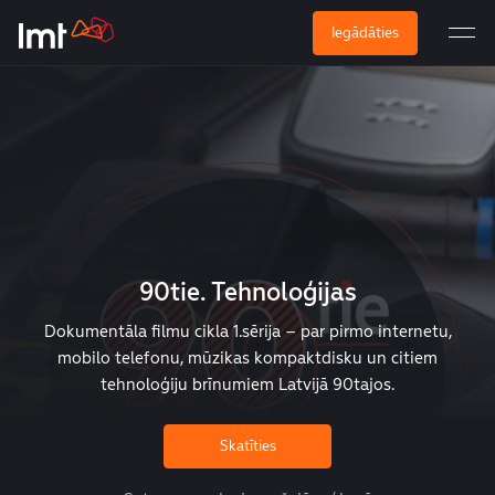
Iegādāties
90tie. Tehnoloģijas
Dokumentāla filmu cikla 1.sērija – par pirmo internetu,
mobilo telefonu, mūzikas kompaktdisku un citiem
tehnoloģiju brīnumiem Latvijā 90tajos.
Skatīties