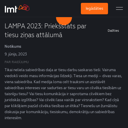
Iegādāties
LAMPA 2023: Priekšstats par
Dalīties
tiesu ziņas attālumā
Notikums
9. jūnijs, 2023
PAR RAIDĪJUMU
Tikai neliela sabiedrības daļa ar tiesu darbu saskaras tieši. Vairuma
viedokli veido masu informācijas līdzekļi. Tiesa un mediji – divas varas,
viena sabiedrība. Kad medija loma celt trauksmi un aizstāvēt
sabiedrības intereses var sadurties ar tiesu varu un cilvēka tiesībām uz
taisnīgu tiesu? Vai tiesu komunikācija ir saprotama cilvēkiem bez
juridiskās izglītības? Vai cilvēki lasa vairāk par virsrakstiem? Kad cīņā
par klikšķiem pazūd cilvēka tiesības un ētika? Tiesnešu un žurnālistu
diskusija par komunikāciju, tiesiskumu, demokrātiju un sabiedrības
interesēm.