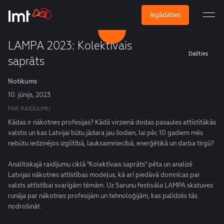
Iegādāties
LAMPA 2023: Kolektīvais
Dalīties
saprāts
Notikums
10. jūnijs, 2023
PAR RAIDĪJUMU
Kādas ir nākotnes profesijas? Kādā virzienā dodas pasaules attīstītākās
valstis un kas Latvijai būtu jādara jau šodien, lai pēc 10 gadiem mēs
nebūtu iedzinējos izglītībā, lauksaimniecībā, enerģētikā un darba tirgū?
Analītiskajā raidījumu ciklā "Kolektīvais saprāts" pēta un analizē
Latvijas nākotnes attīstības modeļus, kā arī piedāvā domnīcas par
valsts attīstībai svarīgām tēmām. Uz Sarunu festivāla LAMPA skatuves
runāja par nākotnes profesijām un tehnoloģijām, kas palīdzēs tās
nodrošināt.