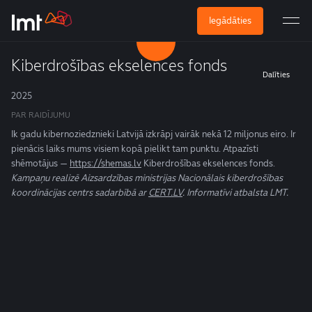
Iegādāties
Kiberdrošības ekselences fonds
Dalīties
2025
PAR RAIDĪJUMU
Ik gadu kibernoziedznieki Latvijā izkrāpj vairāk nekā 12 miljonus eiro. Ir
pienācis laiks mums visiem kopā pielikt tam punktu. Atpazīsti
shēmotājus —
https://shemas.lv
Kiberdrošības ekselences fonds.
Kampaņu realizē Aizsardzības ministrijas Nacionālais kiberdrošības
koordinācijas centrs sadarbībā ar
CERT.LV
. Informatīvi atbalsta LMT.