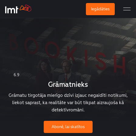
Iegādāties
6.9
Grāmatnieks
Grāmatu tirgotāja mierīgo dzīvi izjauc negaidīti notikumi,
liekot saprast, ka realitāte var būt tikpat aizraujoša kā
detektīvromāni.
Abonē, lai skatītos