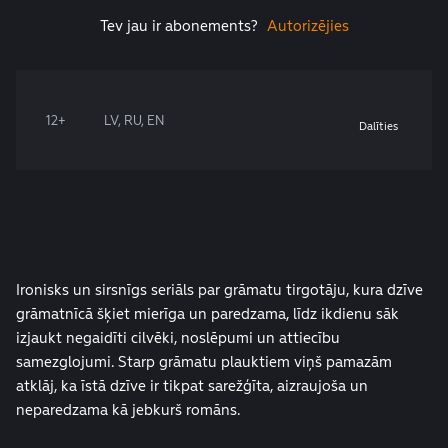
Tev jau ir abonements?
Autorizējies
12+
LV, RU, EN
Dalīties
Ironisks un sirsnīgs seriāls par grāmatu tirgotāju, kura dzīve
grāmatnīcā šķiet mierīga un paredzama, līdz ikdienu sāk
izjaukt negaidīti cilvēki, noslēpumi un attiecību
samezglojumi. Starp grāmatu plauktiem viņš pamazām
atklāj, ka īstā dzīve ir tikpat sarežģīta, aizraujoša un
neparedzama kā jebkurš romāns.