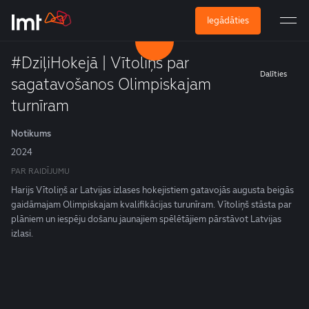
Iegādāties
#DziļiHokejā | Vītoliņš par
Dalīties
sagatavošanos Olimpiskajam
turnīram
Notikums
2024
PAR RAIDĪJUMU
Harijs Vītoliņš ar Latvijas izlases hokejistiem gatavojās augusta beigās
gaidāmajam Olimpiskajam kvalifikācijas turunīram. Vītoliņš stāsta par
plāniem un iespēju došanu jaunajiem spēlētājiem pārstāvot Latvijas
izlasi.