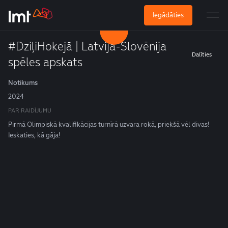
Iegādāties
#DziļiHokejā | Latvija-Slovēnija
Dalīties
spēles apskats
Notikums
2024
PAR RAIDĪJUMU
Pirmā Olimpiskā kvalifikācijas turnīrā uzvara rokā, priekšā vēl divas!
Ieskaties, kā gāja!