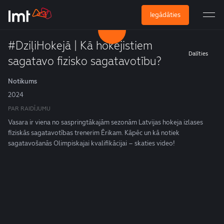
Iegādāties
#DziļiHokejā | Kā hokejistiem
Dalīties
sagatavo fizisko sagatavotību?
Notikums
2024
PAR RAIDĪJUMU
Vasara ir viena no saspringtākajām sezonām Latvijas hokeja izlases
fiziskās sagatavotības trenerim Ērikam. Kāpēc un kā notiek
sagatavošanās Olimpiskajai kvalifikācijai – skaties video!