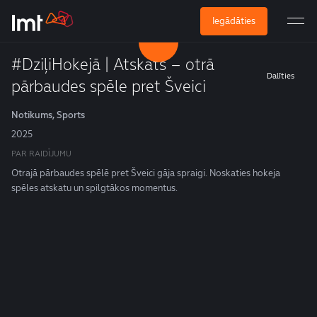
Iegādāties
#DziļiHokejā | Atskats – otrā
Dalīties
pārbaudes spēle pret Šveici
Notikums, Sports
2025
PAR RAIDĪJUMU
Otrajā pārbaudes spēlē pret Šveici gāja spraigi. Noskaties hokeja
spēles atskatu un spilgtākos momentus.