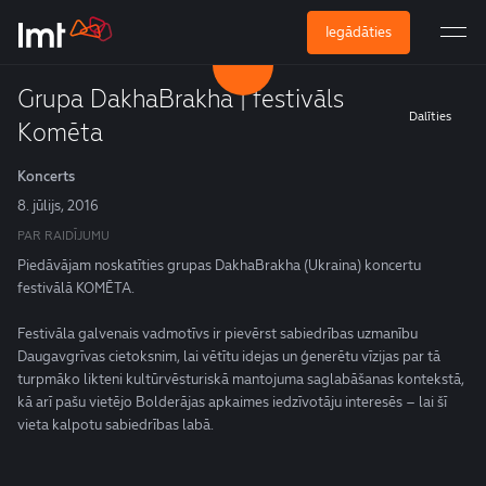
Iegādāties
Grupa DakhaBrakha | festivāls
Dalīties
Komēta
Koncerts
8. jūlijs, 2016
PAR RAIDĪJUMU
Piedāvājam noskatīties grupas DakhaBrakha (Ukraina) koncertu
festivālā KOMĒTA.
Festivāla galvenais vadmotīvs ir pievērst sabiedrības uzmanību
Daugavgrīvas cietoksnim, lai vētītu idejas un ģenerētu vīzijas par tā
turpmāko likteni kultūrvēsturiskā mantojuma saglabāšanas kontekstā,
kā arī pašu vietējo Bolderājas apkaimes iedzīvotāju interesēs – lai šī
vieta kalpotu sabiedrības labā.