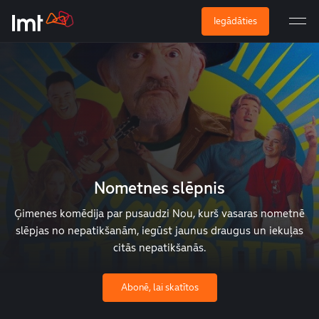
Iegādāties
Nometnes slēpnis
Ģimenes komēdija par pusaudzi Nou, kurš vasaras nometnē
slēpjas no nepatikšanām, iegūst jaunus draugus un iekuļas
citās nepatikšanās.
Abonē, lai skatītos