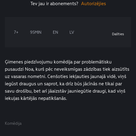
Tev jau ir abonements?
Autorizējies
7+
95MIN
EN
LV
Dalīties
Ģimenes piedzīvojumu komēdija par problemātisku
pusaudzi Noa, kurš pēc neveiksmīgas zādzības tiek aizsūtīts
uz vasaras nometni. Cenšoties iekļauties jaunajā vidē, viņš
iegūst draugus un saprot, ka drīz būs jācīnās ne tikai par
savu drošību, bet arī jāaizstāv jauniegūtie draugi, kad viņš
iekuļas kārtējās nepatikšanās.
Komēdija