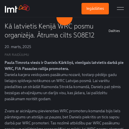
Iegādāties
Kā latvietis Kenijā WRC posmu
Dalīties
organizēja. Ātruma cilts S08E12
20. marts, 2025
PAR RAIDĪJUMU
Paula Timrota viesis ir Daniels Kārkliņš, vienīgais latvietis darbā pie
WRC, FIA Pasaules rallija promotera.
Daniela karjera veidojusies pasākumu nozarē, tostarp pēdējo gadu
lielajos spīdveja notikumos un WRC Latvijas posmā. Lai varētu
piedalīties un strādāt Raimonda Strokša komandā, Daniels pat ņēmis
bezalgas atvaļinājumu un darījis visu, kas jādara, lai palīdzētu
pasākumam noritēt godam.
Zvans ar aicinājumu pievienoties WRC promoteru komandai bijis liels
pārsteigums un atstājis
uz pauzes
, bet Daniels piekritis un ticis sapņu
darbā par WRC promoteri. Tas nozīmē atbildību par WRC pasākumu