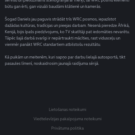
servisu un pielīdzināms scenogrāfijai ar mērķi, lai WRC posmu elementi
būtu gan ērti, gan vizuāli baudāmi klātienē un kamerās.
Šogad Daniels jau paguvis strādāt trīs WRC posmos, iepazīstot
dažādas kultūras, tradīcijas un pieejas darbam. Nesenā pieredze Āfrikā,
Kenijā, bijis īpašs piedzīvojums, ko TV skatītāji pat iedomāties nevarētu.
Tāpēc šajā darbā svarīgi ir nepārtraukti mācīties, rast vidusceļu un
vienmēr panākt WRC standartiem atbilstošu rezultātu.
Kā puikām un meitenēm, kuri sapņo par darbu lielajā autosportā, tikt
pasaules līmenī, noskaidrosim jaunajā raidījuma sērijā.
Lietošanas noteikumi
Viedtelevīzijas pakalpojuma noteikumi
Privātuma politika