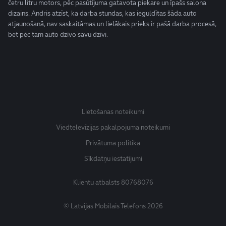
četru litru motors, pēc pasūtījuma gatavota piekare un īpašs salona
dizains. Andris atzīst, ka darba stundas, kas ieguldītas šāda auto
atjaunošanā, nav saskaitāmas un lielākais prieks ir pašā darba procesā,
bet pēc tam auto dzīvo savu dzīvi.
Lietošanas noteikumi
Viedtelevīzijas pakalpojuma noteikumi
Privātuma politika
Sīkdatņu iestatījumi
Klientu atbalsts
80768076
© Latvijas Mobilais Telefons 2026