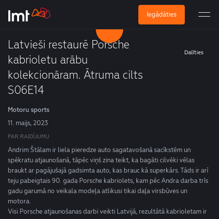
Iegādāties
Latvieši restaurē Porsche
Dalīties
kabrioletu arābu
kolekcionāram. Ātruma cilts
S06E14
Motoru sports
11. maijs, 2023
PAR RAIDĪJUMU
Andrim Štālam ir liela pieredze auto sagatavošanā sacīkstēm un
spēkratu atjaunošanā, tāpēc viņš zina teikt, ka bagāti cilvēki vēlas
braukt ar pagājušajā gadsimta auto, kas brauc kā superkārs. Tāds ir arī
teju pabeigtais 90. gada Porsche kabriolets, kam pēc Andra darba trīs
gadu garumā no veikala modeļa atlikusi tikai daļa virsbūves un
motora.
Visi Porsche atjaunošanas darbi veikti Latvijā, rezultātā kabrioletam ir