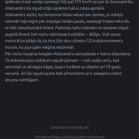
spēkrats trasē varēja sasniegt līdz pat 170 km/h un par šo braucamrīku
Aleksandrs kā izgudrotājs saņēmis balvu rubļa apmērā.
Aleksandrs atzīst, ka čempiona titula nekad nav dzinies, jo mērķis
vienmēr bijis iegūt pēc iespējas lielāku jaudu, sasniegt trases rekordu
un tikt starptautiskā līmenī. Padomju laika inženieri un dizaineri bijuši
augstā līmenī, bet moču ražošanas kvalitāte – žēlīga. Viņš savus
motociklus ķīlējis tā, ka ticis līdz divu cilindru 125 kubikcentimetru
mocim, ko joprojām mēģina iedzīvināt.
Pēc moto karjeras beigām Aleksandra aizraušanās ir kalnu slēpošana.
Tā iedvesmojusi unikālam izgudrojumam – viņš radījis ierīci, kas
amortizē un atvieglo kājas, ļaujot turēties uz slēpēm arī 79 gadu
vecumā. Arī šis izgudrojums tiek pilnveidots un ir pieejams citiem
ātruma cienītājiem.
Lietošanas noteikumi
Viedtelevīzijas pakalpojuma noteikumi