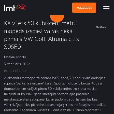
Iegādāties
Kā vīlēts 50 kubikcentimetru
Dalīties
mopēds izspiež vairāk nekā
pirmais VW Golf. Ātruma cilts
S05E01
Motoru sports
3. februāris, 2022
PAR RAIDĪJUMU
Aleksandrs motosportā nonāca 1965. gadā, 20 gadus viņš darbojies
rūpnīcā "Sarkanā zvaigzne", kā arī Sporta motociklu birojā. Kopā ar
domubiedriem radījuši pirmo 50 kubikcentimetru krosa moci ar
lukturīti, ar ko 1967. gadā startējuši neoficiālajās pasaules
meistarsacīkstēs Zakopanē. Lai ar padomju sportistiem tas bija
vienreizējs prieks, pieredze iedvesmoja ķerties pie šosejas motocikla
radīšanas. Leģendārā Gunāra Glūdiņa dizaina 50 kubikcentimetru