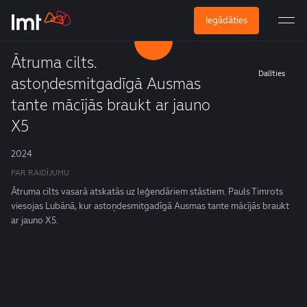
Iegādāties
Ātruma cilts.
Dalīties
astoņdesmitgadīgā Ausmas
tante mācījās braukt ar jauno
X5
2024
PAR RAIDĪJUMU
Ātruma cilts vasarā atskatās uz leģendāriem stāstiem. Pauls Timrots
viesojas Lubānā, kur astoņdesmitgadīgā Ausmas tante mācījās braukt
ar jauno X5.