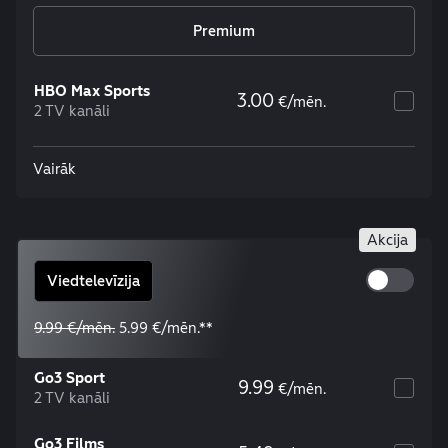
Premium
HBO Max Sports
3.00
€/mēn.
2 TV kanāli
Vairāk
Akcija
Viedtelevīzija
9.99 €/mēn.
5.99 €/mēn.**
Go3 Sport
9.99
€/mēn.
2 TV kanāli
Go3 Films