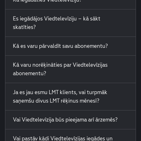
Es iegādājos Viedtelevīziju – kā sākt
skatīties?
Kā es varu pārvaldīt savu abonementu?
Kā varu norēķināties par Viedtelevīzijas
abonementu?
Ja es jau esmu LMT klients, vai turpmāk
saņemšu divus LMT rēķinus mēnesī?
Vai Viedtelevīzija būs pieejama arī ārzemēs?
Vai pastāv kādi Viedtelevīzijas iegādes un