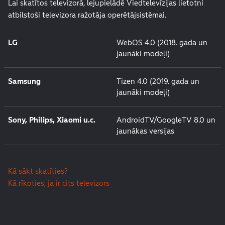
Lai skatītos televizorā, lejupielādē Viedtelevīzijas lietotni
atbilstoši televizora ražotāja operētājsistēmai.
LG
WebOS 4.0 (2018. gada un
jaunāki modeļi)
Samsung
Tizen 4.0 (2019. gada un
jaunāki modeļi)
Sony, Philips, Xiaomi u.c.
AndroidTV/GoogleTV 8.0 un
jaunākas versijas
Kā sākt skatīties?
Kā rīkoties, ja ir cits televizors