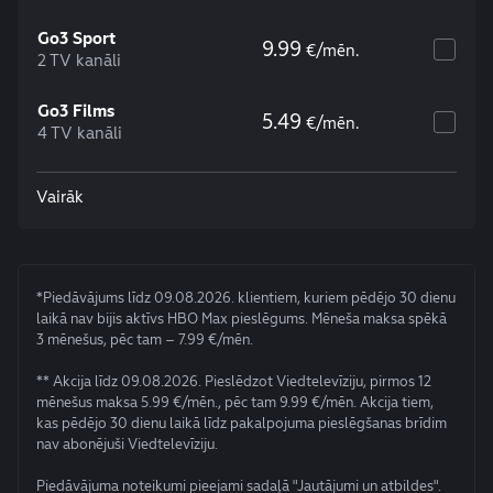
Go3 Sport
9.99
€/mēn.
2 TV kanāli
Go3 Films
5.49
€/mēn.
4 TV kanāli
Vairāk
*Piedāvājums līdz 09.08.2026. klientiem, kuriem pēdējo 30 dienu
laikā nav bijis aktīvs HBO Max pieslēgums. Mēneša maksa spēkā
3 mēnešus, pēc tam – 7.99 €/mēn.
** Akcija līdz 09.08.2026. Pieslēdzot Viedtelevīziju, pirmos 12
mēnešus maksa 5.99 €/mēn., pēc tam 9.99 €/mēn. Akcija tiem,
kas pēdējo 30 dienu laikā līdz pakalpojuma pieslēgšanas brīdim
nav abonējuši Viedtelevīziju.
Piedāvājuma noteikumi pieejami sadaļā "Jautājumi un atbildes".