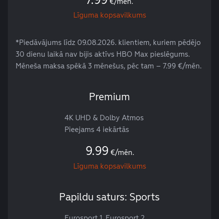
€/mēn.
Līguma kopsavilkums
*Piedāvājums līdz 09.08.2026. klientiem, kuriem pēdējo
30 dienu laikā nav bijis aktīvs HBO Max pieslēgums.
Mēneša maksa spēkā 3 mēnešus, pēc tam – 7.99 €/mēn.
Premium
4K UHD & Dolby Atmos
Pieejams 4 iekārtās
9.99
€/mēn.
Līguma kopsavilkums
Papildu saturs: Sports
Eurosport 1, Eurosport 2