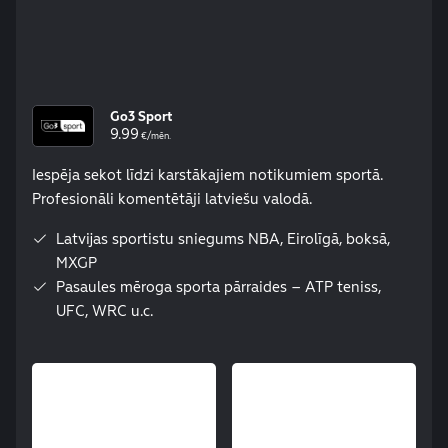
Go3 Sport
9.99
€/mēn.
Iespēja sekot līdzi karstākajiem notikumiem sportā.
Profesionāli komentētāji latviešu valodā.
Latvijas sportistu sniegums NBA, Eirolīgā, boksā,
MXGP
Pasaules mēroga sporta pārraides – ATP teniss,
UFC, WRC u.c.