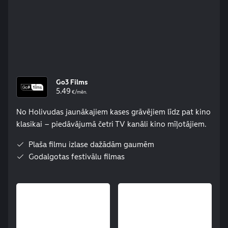
Go3 Films
5.49
€/mēn.
No Holivudas jaunākajiem kases grāvējiem līdz pat kino
klasikai – piedāvājumā četri TV kanāli kino mīļotājiem.
Plaša filmu izlase dažādām gaumēm
Godalgotas festivālu filmas