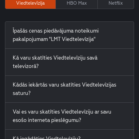
Viedtelevīzija
HBO Max
Netflix
Īpašās cenas piedāvājuma noteikumi
pakalpojumam "LMT Viedtelevīzija"
Kā varu skatīties Viedtelevīziju savā
televizorā?
Kādās iekārtās varu skatīties Viedtelevīzijas
saturu?
Vai es varu skatīties Viedtelevīziju ar savu
esošo interneta pieslēgumu?
Kā iegādāties Viedtelevīziju?