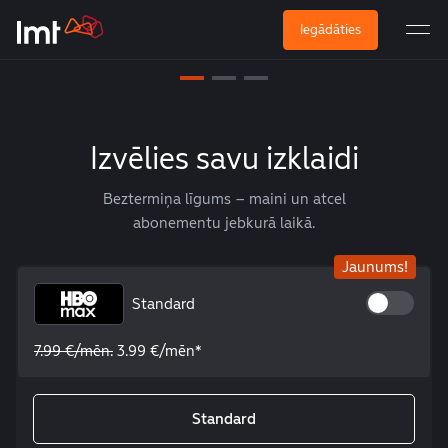
Iegādāties
Izvēlies savu izklaidi
Beztermiņa līgums – maini un atcel
abonementu jebkurā laikā.
Jaunums!
Standard
7.99 €/mēn.
3.99 €/mēn*
Standard