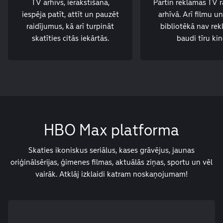
TV arhīvs, ierakstīšana,
Pārtin reklāmas TV 
iespēja patīt, attīt un pauzēt
arhīvā. Arī filmu un
raidījumus, kā arī turpināt
bibliotēkā nav re
skatīties citās iekārtās.
baudi tīru kin
HBO Max platforma
Skaties ikoniskus seriālus, kases grāvējus, jaunas
oriģinālsērijas, ģimenes filmas, aktuālās ziņas, sportu un vēl
vairāk. Atklāj izklaidi katram noskaņojumam!