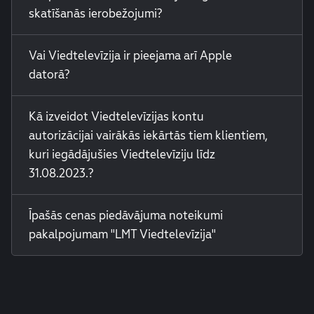
skatīšanās ierobežojumi?
Vai Viedtelevīzija ir pieejama arī Apple
datorā?
Kā izveidot Viedtelevīzijas kontu
autorizācijai vairākās iekārtās tiem klientiem,
kuri iegādājušies Viedtelevīziju līdz
31.08.2023.?
Īpašās cenas piedāvājuma noteikumi
pakalpojumam "LMT Viedtelevīzija"