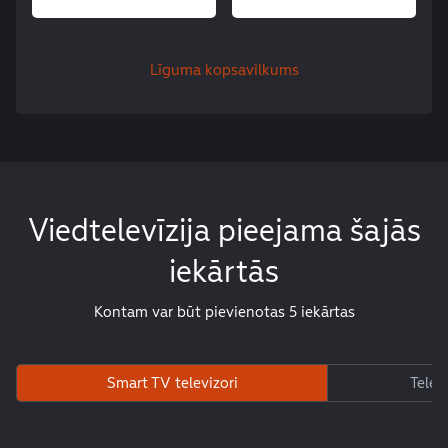
Līguma kopsavilkums
Viedtelevīzija pieejama šajās
iekārtās
Kontam var būt pievienotas 5 iekārtas
Smart TV televizori
Telef