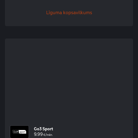
Līguma kopsavilkums
Go3 Sport
9.99
€/mēn.