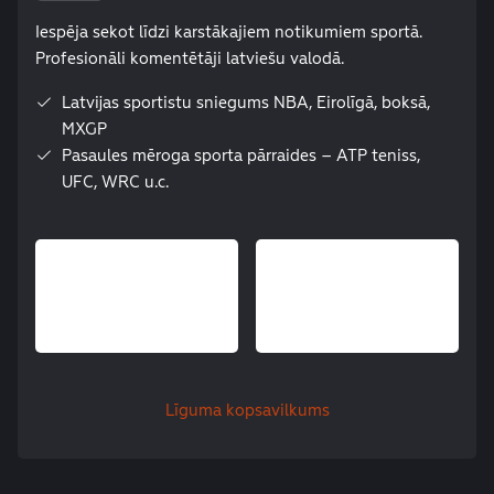
Iespēja sekot līdzi karstākajiem notikumiem sportā.
Profesionāli komentētāji latviešu valodā.
Latvijas sportistu sniegums NBA, Eirolīgā, boksā,
MXGP
Pasaules mēroga sporta pārraides – ATP teniss,
UFC, WRC u.c.
Līguma kopsavilkums