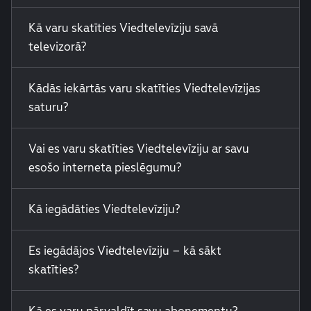
Kā varu skatīties Viedtelevīziju savā
televizorā?
Kādās iekārtās varu skatīties Viedtelevīzijas
saturu?
Vai es varu skatīties Viedtelevīziju ar savu
esošo interneta pieslēgumu?
Kā iegādāties Viedtelevīziju?
Es iegādājos Viedtelevīziju – kā sākt
skatīties?
Kā es varu pārvaldīt savu abonementu?