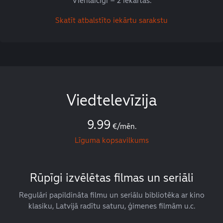
Vienlaicīgi – 2 iekārtās.
Skatīt atbalstīto iekārtu sarakstu
Viedtelevīzija
9.99
€/mēn.
Līguma kopsavilkums
Rūpīgi izvēlētas filmas un seriāli
Regulāri papildināta filmu un seriālu bibliotēka ar kino
klasiku, Latvijā radītu saturu, ģimenes filmām u.c.