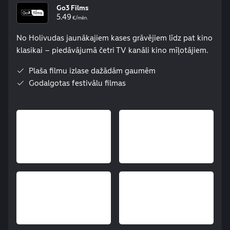
Go3 Films
5.49
€/mēn.
No Holivudas jaunākajiem kases grāvējiem līdz pat kino
klasikai – piedāvājumā četri TV kanāli kino mīļotājiem.
Plaša filmu izlase dažādām gaumēm
Godalgotas festivālu filmas