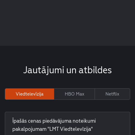
Jautājumi un atbildes
Viedtelevīzija
HBO Max
Netflix
Īpašās cenas piedāvājuma noteikumi
pakalpojumam "LMT Viedtelevīzija"