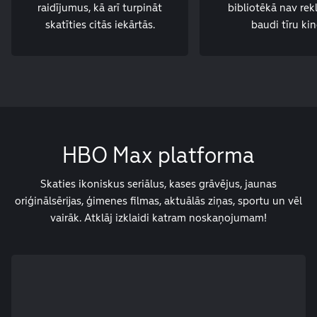
raidījumus, kā arī turpināt
bibliotēkā nav re
skatīties citās iekārtās.
baudi tīru kin
HBO Max platforma
Skaties ikoniskus seriālus, kases grāvējus, jaunas
oriģinālsērijas, ģimenes filmas, aktuālās ziņas, sportu un vēl
vairāk. Atklāj izklaidi katram noskaņojumam!