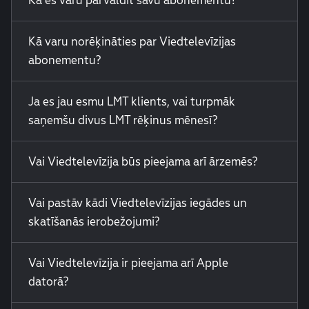
Kā varu norēķināties par Viedtelevīzijas
abonementu?
Ja es jau esmu LMT klients, vai turpmāk
saņemšu divus LMT rēķinus mēnesī?
Vai Viedtelevīzija būs pieejama arī ārzemēs?
Vai pastāv kādi Viedtelevīzijas iegādes un
skatīšanās ierobežojumi?
Vai Viedtelevīzija ir pieejama arī Apple
datorā?