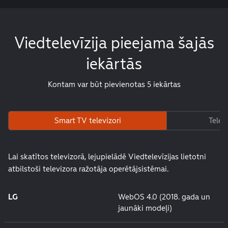
Viedtelevīzija pieejama šajās
iekārtās
Kontam var būt pievienotas 5 iekārtas
Smart TV televizori
Telef
Lai skatītos televizorā, lejupielādē Viedtelevīzijas lietotni
atbilstoši televizora ražotāja operētājsistēmai.
LG
WebOS 4.0 (2018. gada un
jaunāki modeļi)