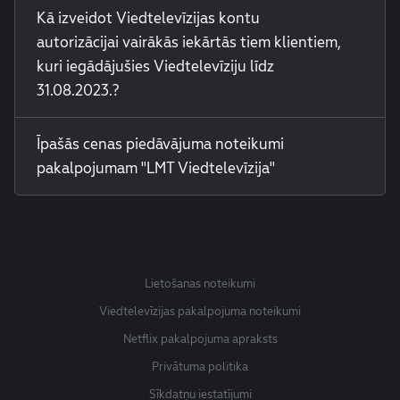
Kā izveidot Viedtelevīzijas kontu
autorizācijai vairākās iekārtās tiem klientiem,
kuri iegādājušies Viedtelevīziju līdz
31.08.2023.?
Īpašās cenas piedāvājuma noteikumi
pakalpojumam "LMT Viedtelevīzija"
Lietošanas noteikumi
Viedtelevīzijas pakalpojuma noteikumi
Netflix pakalpojuma apraksts
Privātuma politika
Sīkdatņu iestatījumi