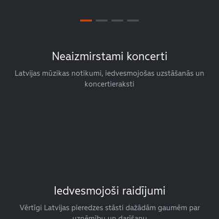
Neaizmirstami koncerti
Latvijas mūzikas notikumi, iedvesmojošas uzstāšanās un
koncertieraksti
Iedvesmojoši raidījumi
Vērtīgi Latvijas pieredzes stāsti dažādām gaumēm par
uzņēmību un darīšanu